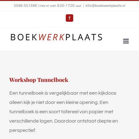
Ga
0596-551588 | ma-vr van 9.00-17.00 uur
|
info@boekwerkplaats.nl
naar
Facebook
inhoud
Workshop Tunnelboek
Een tunnelboek is vergelijkbaar met een kijkdoos
alleen kijk je niet door een kleine opening. Een
tunnelboek is een soort tafereel van papier met
verschillende lagen. Daardoor ontstaat diepte en
perspectief.